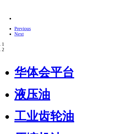
Previous
Next
1
2
华体会平台
液压油
工业齿轮油