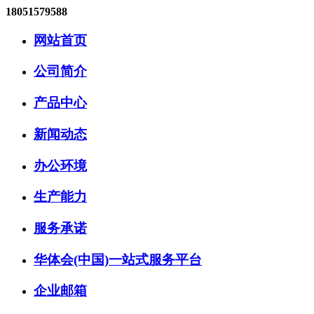
18051579588
网站首页
公司简介
产品中心
新闻动态
办公环境
生产能力
服务承诺
华体会(中国)一站式服务平台
企业邮箱