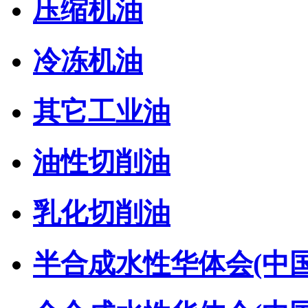
压缩机油
冷冻机油
其它工业油
油性切削油
乳化切削油
半合成水性华体会(中