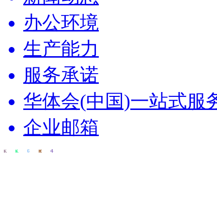
办公环境
生产能力
服务承诺
华体会(中国)一站式服
企业邮箱