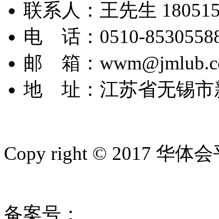
联系人：王先生 1805157
电 话：0510-8530558
邮 箱：wwm@jmlub.c
地 址：江苏省无锡市
Copy right © 2017 
网科
备案号：
苏ICP备1707631