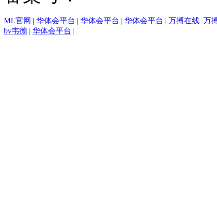
ML官网
|
华体会平台
|
华体会平台
|
华体会平台
|
万搏在线_万
bv韦德
|
华体会平台
|